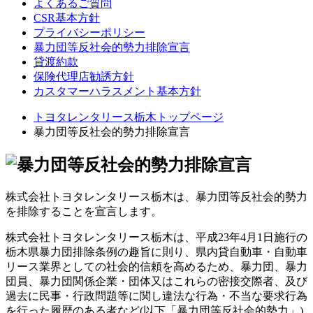
よくあるご質問
CSR基本方針
プライバシーポリシー
暴力団等反社会的勢力排除宣言
貸渡約款
保険代理店勧誘方針
カスタマーハラスメント基本方針
トヨタレンタリース栃木トップページ
暴力団等反社会的勢力排除宣言
株式会社トヨタレンタリース栃木は、暴力団等反社会的勢力
を排除することを宣言します。
株式会社トヨタレンタリース栃木は、平成23年4月1日施行の
栃木県暴力団排除条例の趣旨に則り、県内貸自動車・自動車
リース業界としての社会的信頼を高めるため、暴力団、暴力
団員、暴力団関係企業・団体⼜はこれらの密接交際者、及び
過去に民事・行政問題等に関し違法な行為・不当な要求行為
を行った履歴のある者など(以下「暴力団等反社会的勢力」)